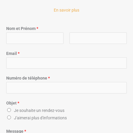
En savoir plus
Nom et Prénom
*
P
N
r
o
Email
*
é
m
n
o
m
Numéro de téléphone
*
Objet
*
Je souhaite un rendez-vous
J'aimerai plus d'informations
Message
*