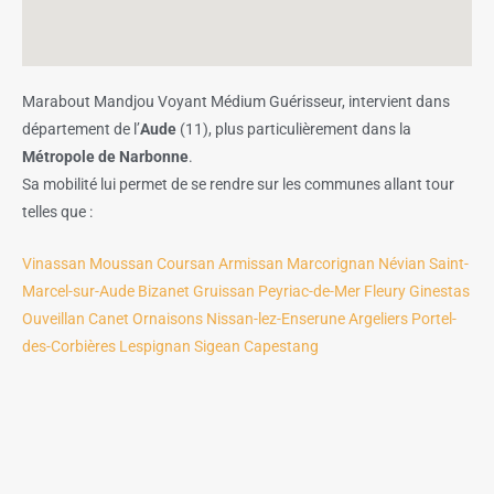
Marabout Mandjou Voyant Médium Guérisseur, intervient dans
département de l’
Aude
(11), plus particulièrement dans la
Métropole de Narbonne
.
Sa mobilité lui permet de se rendre sur les communes allant tour
telles que :
Vinassan
Moussan
Coursan
Armissan
Marcorignan
Névian
Saint-
Marcel-sur-Aude
Bizanet
Gruissan
Peyriac-de-Mer
Fleury
Ginestas
Ouveillan
Canet
Ornaisons
Nissan-lez-Enserune
Argeliers
Portel-
des-Corbières
Lespignan
Sigean
Capestang